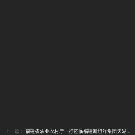
上一篇：
福建省农业农村厅一行莅临福建新坦洋集团天湖茶庄园调研